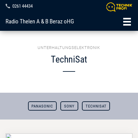
0261 44434
Radio Thelen A & B Beraz oHG
UNTERHALTUNGSELEKTRONIK
TechniSat
PANASONIC
SONY
TECHNISAT